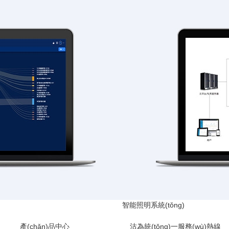
智能照明系統(tǒng)
產(chǎn)品中心
沽為統(tǒng)一服務(wù)熱線