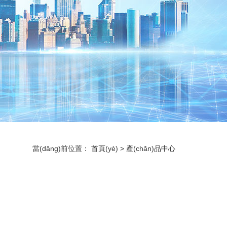
當(dāng)前位置：
首頁(yè)
>
產(chǎn)品中心