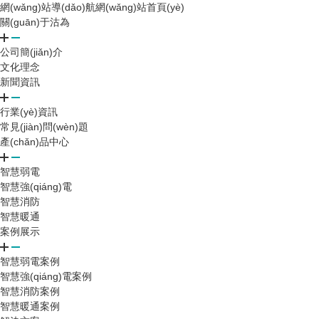
網(wǎng)站導(dǎo)航
網(wǎng)站首頁(yè)
關(guān)于沽為
公司簡(jiǎn)介
文化理念
新聞資訊
行業(yè)資訊
常見(jiàn)問(wèn)題
產(chǎn)品中心
智慧弱電
智慧強(qiáng)電
智慧消防
智慧暖通
案例展示
智慧弱電案例
智慧強(qiáng)電案例
智慧消防案例
智慧暖通案例