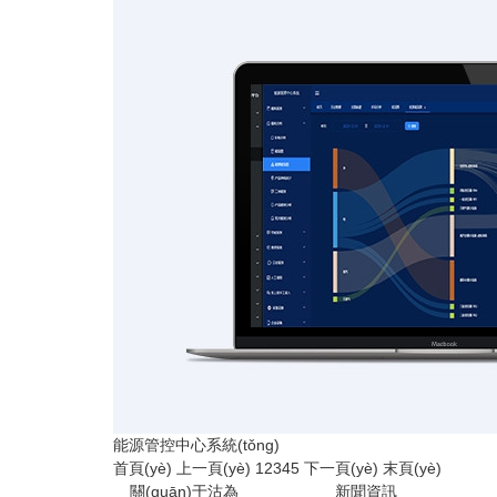
能源管控中心系統(tǒng)
首頁(yè)
上一頁(yè)
1
2
3
4
5
下一頁(yè)
末頁(yè)
關(guān)于沽為
新聞資訊