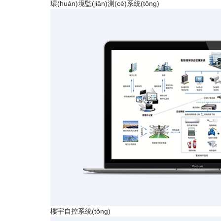
環(huán)境監(jiān)測(cè)系統(tǒng)
樓宇自控系統(tǒng)