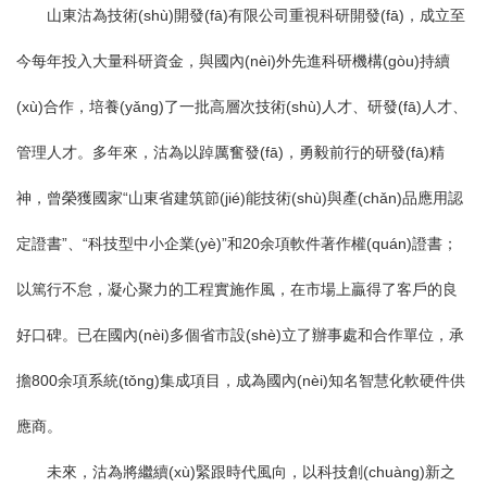
山東沽為技術(shù)開發(fā)有限公司重視科研開發(fā)，成立至
今每年投入大量科研資金，與國內(nèi)外先進科研機構(gòu)持續
(xù)合作，培養(yǎng)了一批高層次技術(shù)人才、研發(fā)人才、
管理人才。多年來，沽為以踔厲奮發(fā)，勇毅前行的研發(fā)精
神，曾榮獲國家“山東省建筑節(jié)能技術(shù)與產(chǎn)品應用認
定證書”、“科技型中小企業(yè)”和20余項軟件著作權(quán)證書；
以篤行不怠，凝心聚力的工程實施作風，在市場上贏得了客戶的良
好口碑。已在國內(nèi)多個省市設(shè)立了辦事處和合作單位，承
擔800余項系統(tǒng)集成項目，成為國內(nèi)知名智慧化軟硬件供
應商。
未來，沽為將繼續(xù)緊跟時代風向，以科技創(chuàng)新之