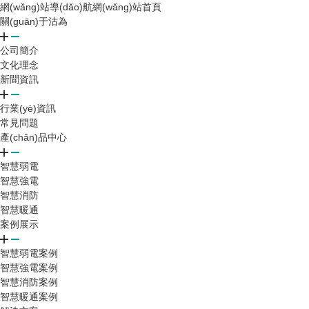
網(wǎng)站導(dǎo)航
網(wǎng)站首頁
關(guān)于沽為
公司簡介
文化理念
新聞資訊
行業(yè)資訊
常見問題
產(chǎn)品中心
智慧弱電
智慧強電
智慧消防
智慧暖通
案例展示
智慧弱電案例
智慧強電案例
智慧消防案例
智慧暖通案例