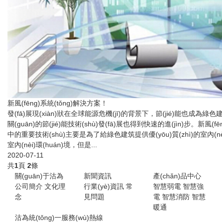
新風(fēng)系統(tǒng)解決方案！
發(fā)展現(xiàn)狀在全球能源危機(jī)的背景下，節(jié)能也成為綠色
關(guān)的節(jié)能技術(shù)發(fā)展也得到快速的進(jìn)步。新風(f
中的重要技術(shù)主要是為了給綠色建筑提供優(yōu)質(zhì)的室內(nè
室內(nèi)環(huán)境，但是...
2020-07-11
共
1
頁
2
條
關(guān)于沽為
新聞資訊
產(chǎn)品中心
公司簡介
文化理
行業(yè)資訊
常
智慧弱電
智慧強
念
見問題
電
智慧消防
智慧
暖通
沽為統(tǒng)一服務(wù)熱線