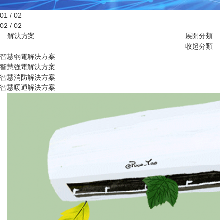
01 / 02
02 / 02
解決方案
展開分類
收起分類
智慧弱電解決方案
智慧強電解決方案
智慧消防解決方案
智慧暖通解決方案