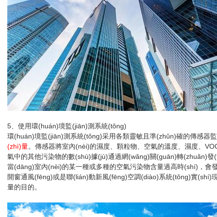
5、使用環(huán)境監(jiān)測系統(tǒng)
環(huán)境監(jiān)測系統(tǒng)采用各類靈敏且準(zhǔn)確的傳感器監(j
(zhì)量
。傳感器將室內(nèi)的濕度、顆粒物、空氣的溫度、濕度
氣中的其他污染物的數(shù)據(jù)通過網(wǎng)關(guān)轉(zhuǎn)發
當(dāng)室內(nèi)的某一種或多種的空氣污染物含量過高時(shí)，會發(f
開窗通風(fēng)或是聯(lián)動新風(fēng)空調(diào)系統(tǒng)實(shí
量的目的。