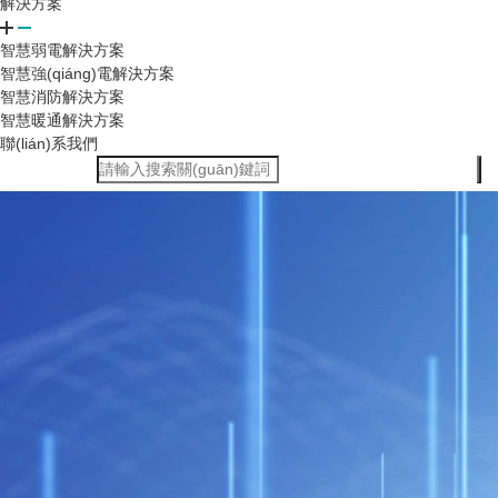
解決方案
智慧弱電解決方案
智慧強(qiáng)電解決方案
智慧消防解決方案
智慧暖通解決方案
聯(lián)系我們