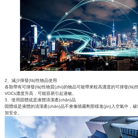
2、減少揮發(fā)性物品使用
各類帶有可揮發(fā)性物質(zhì)的物品可能帶來較高濃度的可揮發(fā)性有機(
VOCs濃度升高，可能容易引起過敏。
3、使用固體或是液體清潔產(chǎn)品
固體或是液體的清潔產(chǎn)品不會像噴霧劑那樣進(jìn)入空氣中
加安全。